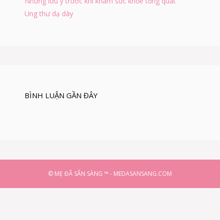
Những lưu ý trước khi khám sức khỏe tổng quát
R
Ung thư dạ dày
Ị
BÌNH LUẬN GẦN ĐÂY
© MẸ ĐÃ SẴN SÀNG ™ - MEDASANSANG.COM