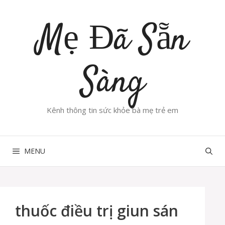
Chuyển
đến
Mẹ Đã Sẵn
nội
dung
Sàng
Kênh thông tin sức khỏe bà mẹ trẻ em
MENU
thuốc điều trị giun sán