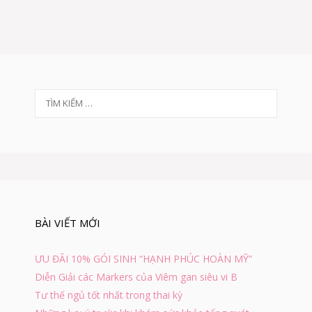
H
Ữ
N
G
Đ
I
Ề
U
T
L
ì
Ư
m
U
k
Ý
i
V
ế
Ề
m
T
c
H
h
U
BÀI VIẾT MỚI
Ố
o
C
:
Đ
ƯU ĐÃI 10% GÓI SINH “HẠNH PHÚC HOÀN MỸ”
I
Diễn Giải các Markers của Viêm gan siêu vi B
Ề
U
Tư thế ngủ tốt nhất trong thai kỳ
T