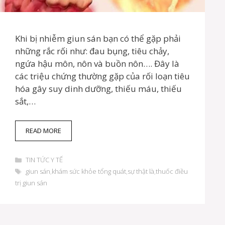
Khi bị nhiễm giun sán bạn có thể gặp phải
những rắc rối như: đau bụng, tiêu chảy,
ngứa hậu môn, nôn và buồn nôn…. Đây là
các triệu chứng thường gặp của rối loạn tiêu
hóa gây suy dinh dưỡng, thiếu máu, thiếu
sắt,…
G
READ MORE
I
U
D
N
TIN TỨC Y TẾ
a
S
T
giun sán
,
khám sức khỏe tổng quát
,
sự thật là
,
thuốc điều
n
Á
h
trị giun sán
h
N
ẻ
m
V
ụ
À
c
N