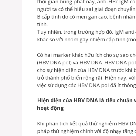
thời gian bùng phát này, anti-HBc IgM có
người ta có thể hiểu sai giai đoạn chuyể
B cấp tính do có men gan cao, bệnh nhâ
tính.
Tuy nhiên, trong trường hợp đó, IgM ant
khác so với nhóm gây nhiễm cấp tính (mo
Có hai marker khác hữu ích cho sự sao 
(HBV DNA pol) và HBV DNA. HBV DNA pol 
cho sự hiện diện của HBV DNA trước khi
trở thành phổ biến rộng rãi. Hiện nay, v
việc sử dụng các HBV DNA pol đã ít thôn
Hiện diện của HBV DNA là tiêu chuẩn 
hoạt động
Khi phân tích kết quả thử nghiệm HBV D
pháp thử nghiệm chính với độ nhạy tăng dầ