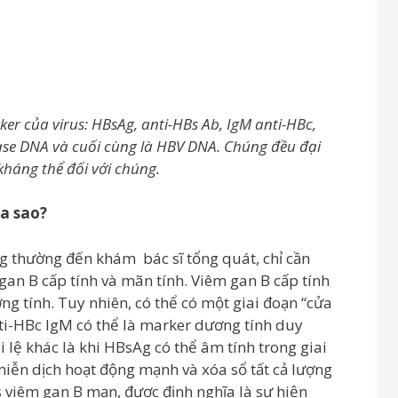
er của virus: HBsAg, anti-HBs Ab, IgM anti-HBc,
ase DNA và cuối cùng là HBV DNA. Chúng đều đại
háng thể đối với chúng.
ra sao?
ng thường đến khám bác sĩ tổng quát, chỉ cần
an B cấp tính và mãn tính. Viêm gan B cấp tính
g tính. Tuy nhiên, có thể có một giai đoạn “cửa
ti-HBc IgM có thể là marker dương tính duy
 lệ khác là khi HBsAg có thể âm tính trong giai
miễn dịch hoạt động mạnh và xóa sổ tất cả lượng
viêm gan B mạn, được định nghĩa là sự hiện