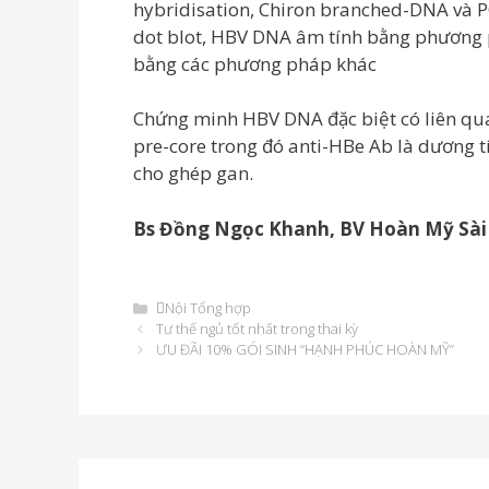
hybridisation, Chiron branched-DNA và P
dot blot, HBV DNA âm tính bằng phương p
bằng các phương pháp khác
Chứng minh HBV DNA đặc biệt có liên qu
pre-core trong đó anti-HBe Ab là dương 
cho ghép gan.
Bs Đồng Ngọc Khanh, BV Hoàn Mỹ Sài
Danh
Nội Tổng hợp
Điều
mục
Tư thế ngủ tốt nhất trong thai kỳ
hướng
ƯU ĐÃI 10% GÓI SINH “HẠNH PHÚC HOÀN MỸ”
bài
viết