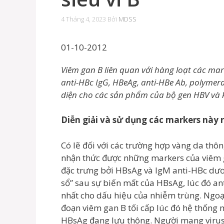
4 Tháng 4, 2023
Bởi
MDSS
01-10-2012
Viêm gan B liên quan với hàng loạt các mark
anti-HBc IgG, HBeAg, anti-HBe Ab, polymer
diện cho các sản phẩm của bộ gen HBV và k
Diễn giải và sử dụng các markers này 
Có lẽ đối với các trường hợp vàng da thô
nhận thức được những markers của viêm g
đặc trưng bởi HBsAg và IgM anti-HBc dươn
sổ” sau sự biến mất của HBsAg, lúc đó an
nhất cho dấu hiệu của nhiễm trùng. Ngoại
đoạn viêm gan B tối cấp lúc đó hệ thống 
HBsAg đang lưu thông. Người mang virus 