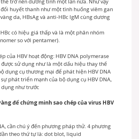
 thể trở nên dương tính một lần nữa. Như vậy
n đổi huyết thanh như một tình huống viêm gan
n vàng da, HBsAg và anti-HBc IgM cùng dương
i-HBc có hiệu giá thấp và là một phân nhóm
nomer so với pentamer).
chép của HBV hoạt động: HBV DNA polymerase
được sử dụng như là một dấu hiệu thay thế
 bộ dụng cụ thương mại để phát hiện HBV DNA
ới sự phát triển mạnh của bộ dụng cụ HBV DNA,
g dụng như trước
vàng để chứng minh sao chép của virus HBV
NA, cần chú ý đến phương pháp thử. 4 phương
n theo thứ tự là: dot blot, liquid