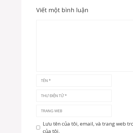
Viết một bình luận
Bình
luận
Tên
Thư
điện
tử
Trang
web
Lưu tên của tôi, email, và trang web tr
của tôi.