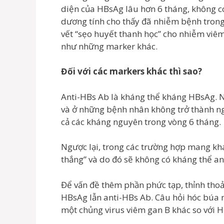
diện của HBsAg lâu hơn 6 tháng, không có
dương tính cho thấy đã nhiễm bệnh trong 
vết “sẹo huyết thanh học” cho nhiễm viê
như những marker khác.
Đối với các markers khác thì sao?
Anti-HBs Ab là kháng thể kháng HBsAg. N
và ở những bệnh nhân không trở thành n
cả các kháng nguyên trong vòng 6 tháng.
Ngược lại, trong các trường hợp mang k
thắng” và do đó sẽ không có kháng thể an
Để vấn đề thêm phần phức tạp, thỉnh tho
HBsAg lẫn anti-HBs Ab. Câu hỏi hóc búa n
một chủng virus viêm gan B khác so với 