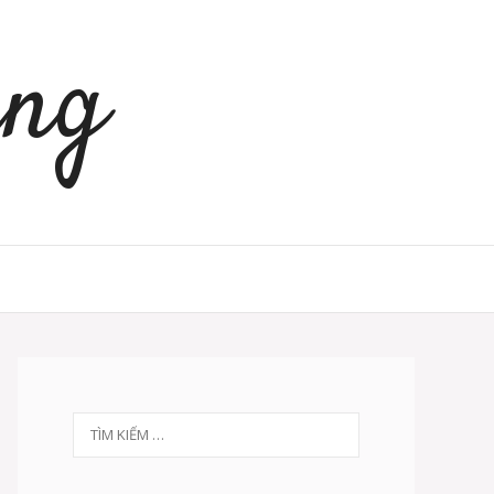
àng
Tìm
kiếm
cho: