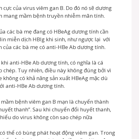
h cực của virus viêm gan B. Do đó nó sẽ dương
nhân mang mầm bệnh truyền nhiễm mãn tính.
 của các bà mẹ đang có HBeAg dương tính cần
in miễn dịch HBIg khi sinh, như ngược lại với
nh của các bà mẹ có anti-HBe Ab dương tính.
 khi anti-HBe Ab dương tính, có nghĩa là cá
hép. Tuy nhiên, điều này không đúng bởi vì
re không có khả năng sản xuất HBeAg mặc dù
với anti-HBe Ab dương tính.
g mầm bệnh viêm gan B mạn là chuyển thành
uyết thanh”. Sau khi chuyển đổi huyết thanh,
 thiểu do virus không còn sao chép nữa
 có thể có bùng phát hoạt động viêm gan. Trong