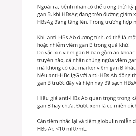
Ngoài ra, bệnh nhân có thể trong thời kỳ
gan B, khi HBsAg đang trên đường giảm x
HBsAg đang tăng lên. Trong trường hợp nà
Khi anti-HBs Ab dương tính, có thể là một
hoặc nhiễm viêm gan B trong quá khứ.
Do vắc-xin viêm gan B bao gồm áo khoác t
truyền nào, cá nhân chủng ngừa viêm gan
mà không có các marker viêm gan B khác
Nếu anti-HBc IgG với anti-HBs Ab đồng th
gan B trước đây và hiện nay đã sạch HBs
Hiệu giá anti-HBs Ab quan trọng trong x
gan B hay chưa. Được xem là có miễn dịc
Cần tiêm nhắc lại và tiêm globulin miễn 
HBs Ab <10 mIU/mL.