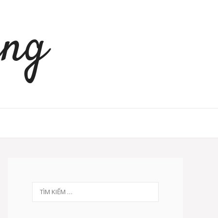
àng
Tìm
kiếm
cho: