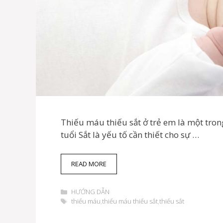
Thiếu máu thiếu sắt ở trẻ em là một tron
tuổi Sắt là yếu tố cần thiết cho sự …
NGUYÊN
READ MORE
NHÂN
THIẾU
Danh
HƯỚNG DẪN
MÁU
mục
Thẻ
thiếu máu
,
thiếu máu thiếu sắt
THIẾU
,
thiếu sắt
SẮT
Ở