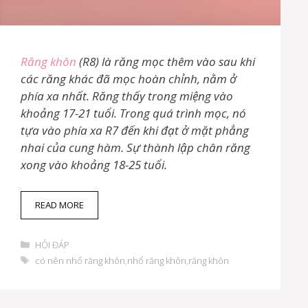
Răng khôn
(R8) là răng mọc thêm vào sau khi
các răng khác đã mọc hoàn chỉnh, nằm ở
phía xa nhất. Răng thấy trong miệng vào
khoảng 17-21 tuổi. Trong quá trình mọc, nó
tựa vào phía xa R7 đến khi đạt ở mặt phẳng
nhai của cung hàm. Sự thành lập chân răng
xong vào khoảng 18-25 tuổi.
C
READ MORE
Ó
N
D
Ê
HỎI ĐÁP
a
N
T
có nên nhổ răng khôn
,
nhổ răng khôn
,
răng khôn
n
N
h
h
H
ẻ
m
Ổ
ụ