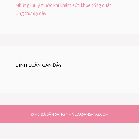
Những lưu ý trước khi khám sức khỏe tổng quát
Ung thư dạ dày
BÌNH LUẬN GẦN ĐÂY
© MẸ ĐÃ SẴN SÀNG ™ - MEDASANSANG.COM