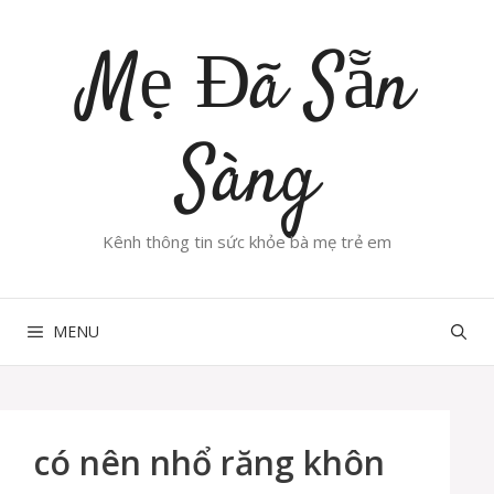
Chuyển
đến
Mẹ Đã Sẵn
nội
dung
Sàng
Kênh thông tin sức khỏe bà mẹ trẻ em
MENU
có nên nhổ răng khôn