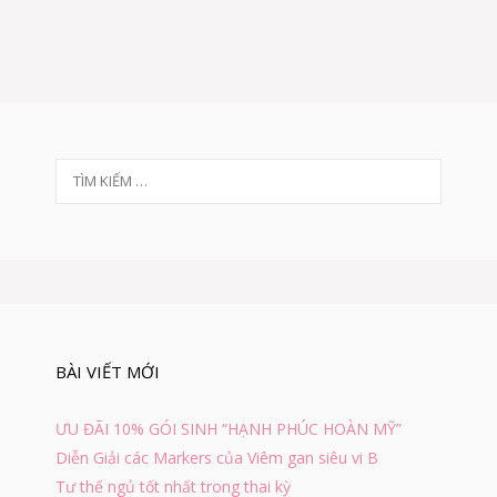
R
c
Ă
N
G
K
H
Ô
N
T
K
H
ì
I
m
Đ
k
A
i
N
ế
G
m
B
c
Ị
h
Đ
BÀI VIẾT MỚI
o
A
:
U
?
ƯU ĐÃI 10% GÓI SINH “HẠNH PHÚC HOÀN MỸ”
Diễn Giải các Markers của Viêm gan siêu vi B
Tư thế ngủ tốt nhất trong thai kỳ