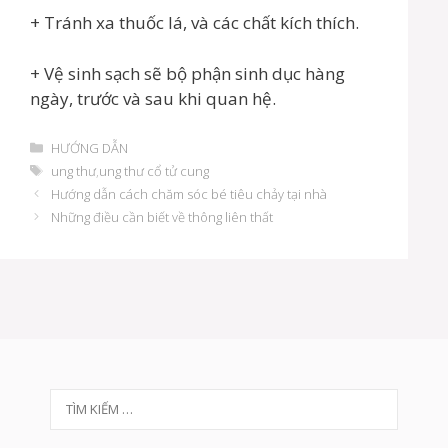
+ Tránh xa thuốc lá, và các chất kích thích.
+ Vệ sinh sạch sẽ bộ phận sinh dục hàng
ngày, trước và sau khi quan hệ.
D
HƯỚNG DẪN
a
T
ung thư
,
ung thư cổ tử cung
n
h
Đ
Hướng dẫn cách chăm sóc bé tiêu chảy tại nhà
h
ẻ
i
Những điều cần biết về thông liên thất
m
ề
ụ
u
c
h
ư
ớ
n
g
b
à
T
i
v
ì
i
m