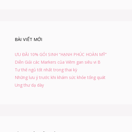
ế
k
t
i
ế
m
c
h
BÀI VIẾT MỚI
o
:
ƯU ĐÃI 10% GÓI SINH “HẠNH PHÚC HOÀN MỸ”
Diễn Giải các Markers của Viêm gan siêu vi B
Tư thế ngủ tốt nhất trong thai kỳ
Những lưu ý trước khi khám sức khỏe tổng quát
Ung thư dạ dày