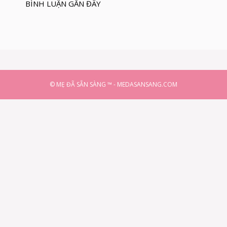
BÌNH LUẬN GẦN ĐÂY
© MẸ ĐÃ SẴN SÀNG ™ - MEDASANSANG.COM