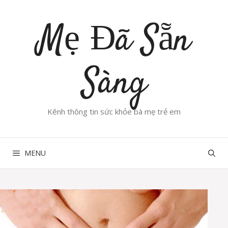
Chuyển
đến
Mẹ Đã Sẵn
nội
dung
Sàng
Kênh thông tin sức khỏe bà mẹ trẻ em
MENU