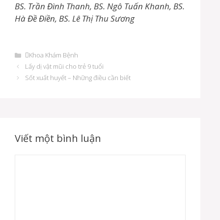
BS. Trần Đình Thanh, BS. Ngô Tuấn Khanh, BS.
Hà Đề Điền, BS. Lê Thị Thu Sương
D
Khoa Khám Bệnh
a
Đ
Lấy dị vật mũi cho trẻ 9 tuổi
n
i
Sốt xuất huyết – Những điều cần biết
h
ề
m
u
ụ
h
c
ư
ớ
n
Viết một bình luận
g
b
à
B
i
ì
v
n
i
ế
h
t
l