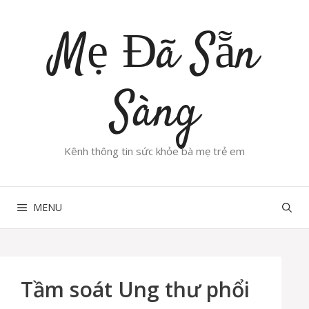
Chuyển
đến
Mẹ Đã Sẵn
nội
dung
Sàng
Kênh thông tin sức khỏe bà mẹ trẻ em
MENU
Tầm soát Ung thư phổi