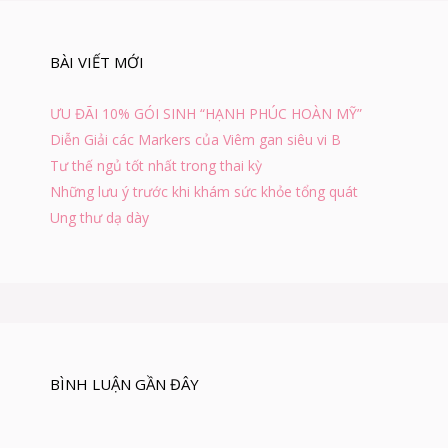
m
c
h
BÀI VIẾT MỚI
o
:
ƯU ĐÃI 10% GÓI SINH “HẠNH PHÚC HOÀN MỸ”
Diễn Giải các Markers của Viêm gan siêu vi B
Tư thế ngủ tốt nhất trong thai kỳ
Những lưu ý trước khi khám sức khỏe tổng quát
Ung thư dạ dày
BÌNH LUẬN GẦN ĐÂY