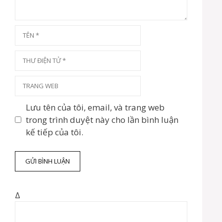
u
ậ
n
T
ê
n
T
h
ư
T
đ
r
i
a
Lưu tên của tôi, email, và trang web
ệ
n
trong trình duyệt này cho lần bình luận
n
g
kế tiếp của tôi.
t
w
ử
e
b
Δ