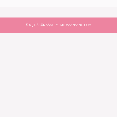
© MẸ ĐÃ SẴN SÀNG ™ - MEDASANSANG.COM