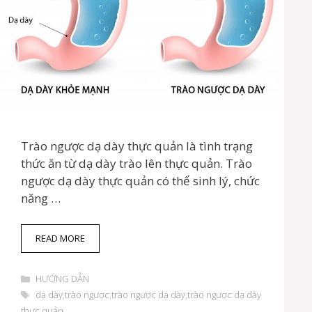
Trào ngược dạ dày thực quản là tình trạng
thức ăn từ dạ dày trào lên thực quản. Trào
ngược dạ dày thực quản có thể sinh lý, chức
năng …
N
READ MORE
G
U
D
Y
HƯỚNG DẪN
a
Ê
T
dạ dày
,
trào ngược
,
trào ngược dạ dày
,
trào ngược dạ dày
n
N
h
thực quản