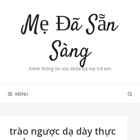
Chuyển
đến
Mẹ Đã Sẵn
nội
dung
Sàng
Kênh thông tin sức khỏe bà mẹ trẻ em
MENU
trào ngược dạ dày thực