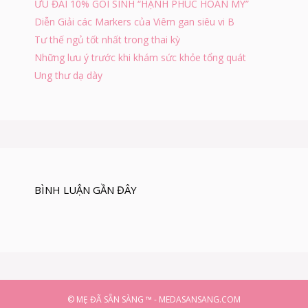
ƯU ĐÃI 10% GÓI SINH “HẠNH PHÚC HOÀN MỸ”
Ả
Diễn Giải các Markers của Viêm gan siêu vi B
N
V
Tư thế ngủ tốt nhất trong thai kỳ
À
Những lưu ý trước khi khám sức khỏe tổng quát
C
Ung thư dạ dày
Á
C
H
Đ
I
Ề
U
T
R
BÌNH LUẬN GẦN ĐÂY
Ị
© MẸ ĐÃ SẴN SÀNG ™ - MEDASANSANG.COM