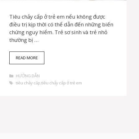
Tiêu chảy cấp ở trẻ em nếu không được
điều trị kịp thời có thể dẫn đến những biến
chứng nguy hiểm. Trẻ sơ sinh và trẻ nhỏ
thường bị …
B
READ MORE
Ố
M
D
Ẹ
HƯỚNG DẪN
a
P
T
tiêu chảy cấp
,
tiêu chảy cấp ở trẻ em
n
H
h
h
Ả
ẻ
m
I
ụ
L
c
À
M
Đ
I
Ề