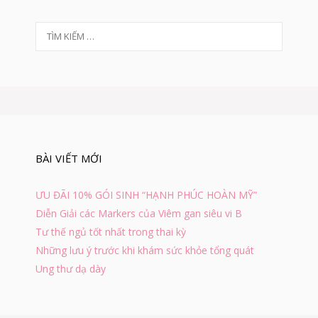
U
N
T
À
Y
ì
K
m
H
k
I
i
B
ế
É
m
B
c
Ị
h
T
BÀI VIẾT MỚI
o
I
:
Ê
U
ƯU ĐÃI 10% GÓI SINH “HẠNH PHÚC HOÀN MỸ”
C
Diễn Giải các Markers của Viêm gan siêu vi B
H
Tư thế ngủ tốt nhất trong thai kỳ
Ả
Y
Những lưu ý trước khi khám sức khỏe tổng quát
C
Ung thư dạ dày
Ấ
P