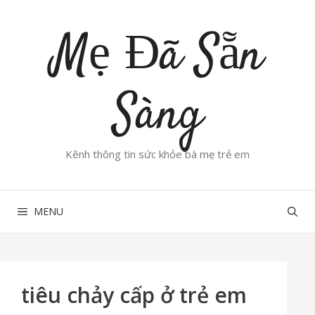
Chuyển
đến
Mẹ Đã Sẵn
nội
dung
Sàng
Kênh thông tin sức khỏe bà mẹ trẻ em
MENU
tiêu chảy cấp ở trẻ em