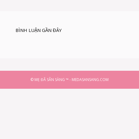
BÌNH LUẬN GẦN ĐÂY
© MẸ ĐÃ SẴN SÀNG ™ - MEDASANSANG.COM