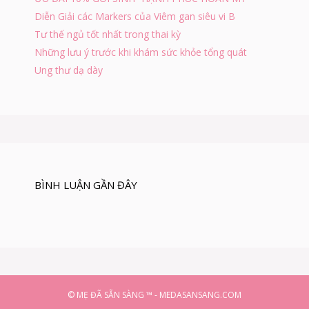
A
Diễn Giải các Markers của Viêm gan siêu vi B
K
H
Tư thế ngủ tốt nhất trong thai kỳ
Ô
Những lưu ý trước khi khám sức khỏe tổng quát
N
Ung thư dạ dày
G
Đ
A
U
BÌNH LUẬN GẦN ĐÂY
© MẸ ĐÃ SẴN SÀNG ™ - MEDASANSANG.COM