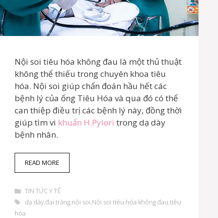
Nội soi tiêu hóa không đau là một thủ thuật
không thể thiếu trong chuyên khoa tiêu
hóa. Nội soi giúp chẩn đoán hầu hết các
bệnh lý của ống Tiêu Hóa và qua đó có thể
can thiệp điều trị các bệnh lý này, đồng thời
giúp tìm vi
khuẩn H.Pylori
trong dạ dày
bệnh nhân.
N
READ MORE
H
Ữ
D
N
TIN TỨC Y TẾ
a
G
T
dạ dày
,
đại tràng
,
nội soi
,
Nội soi tiêu hóa không đau
,
tiêu
n
Đ
h
hóa
h
I