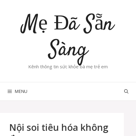
Chuyển
đến
Mẹ Đã Sẵn
nội
dung
Sàng
Kênh thông tin sức khỏe bà mẹ trẻ em
MENU
Nội soi tiêu hóa không