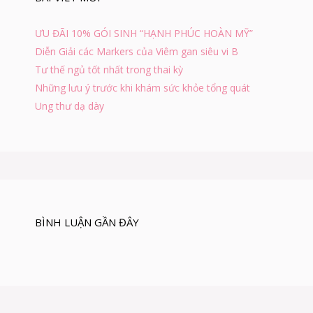
H
o
Ò
:
N
ƯU ĐÃI 10% GÓI SINH “HẠNH PHÚC HOÀN MỸ”
G
Diễn Giải các Markers của Viêm gan siêu vi B
N
G
Tư thế ngủ tốt nhất trong thai kỳ
Ừ
Những lưu ý trước khi khám sức khỏe tổng quát
A
Ung thư dạ dày
BÌNH LUẬN GẦN ĐÂY