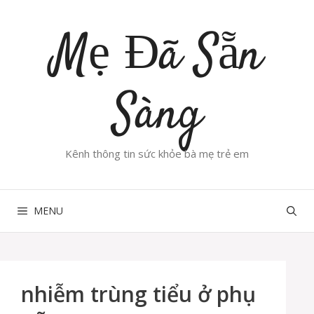
Chuyển
đến
Mẹ Đã Sẵn
nội
dung
Sàng
Kênh thông tin sức khỏe bà mẹ trẻ em
MENU
nhiễm trùng tiểu ở phụ