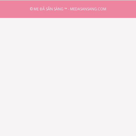
© MẸ ĐÃ SẴN SÀNG ™ - MEDASANSANG.COM