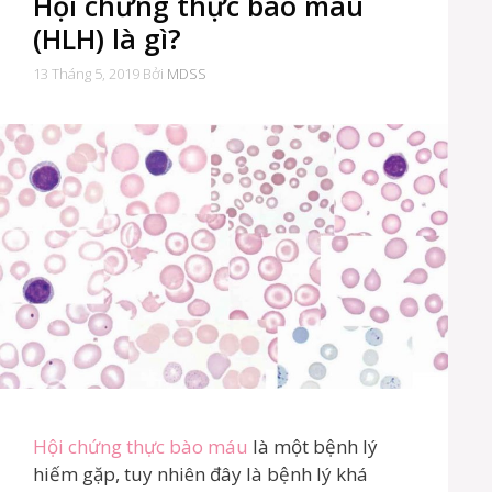
Hội chứng thực bào máu
N
B
(HLH) là gì?
I
Ế
13 Tháng 5, 2019
Bởi
MDSS
T
V
Ề
C
Ô
N
G
T
H
Ứ
C
M
Á
U
Hội chứng thực bào máu
là một bệnh lý
hiếm gặp, tuy nhiên đây là bệnh lý khá