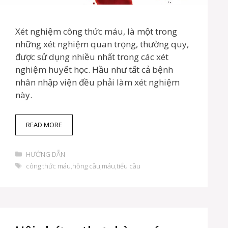
Xét nghiệm công thức máu, là một trong
những xét nghiệm quan trọng, thường quy,
được sử dụng nhiều nhất trong các xét
nghiệm huyết học. Hầu như tất cả bệnh
nhân nhập viện đều phải làm xét nghiệm
này.
N
READ MORE
H
Ữ
D
N
HƯỚNG DẪN
a
G
T
công thức máu
,
hồng cầu
,
máu
,
tiểu cầu
n
Đ
h
h
I
ẻ
m
Ề
ụ
U
c
C
Ầ