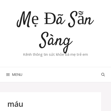
Chuyển
đến
Mẹ Đã Sẵn
nội
dung
Sàng
Kênh thông tin sức khỏe bà mẹ trẻ em
MENU
máu