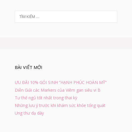
O
M
T
Á
U
ì
(
m
H
k
L
i
H
ế
)
m
L
c
À
h
G
BÀI VIẾT MỚI
o
Ì
:
?
ƯU ĐÃI 10% GÓI SINH “HẠNH PHÚC HOÀN MỸ”
Diễn Giải các Markers của Viêm gan siêu vi B
Tư thế ngủ tốt nhất trong thai kỳ
Những lưu ý trước khi khám sức khỏe tổng quát
Ung thư dạ dày