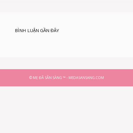
BÌNH LUẬN GẦN ĐÂY
© MẸ ĐÃ SẴN SÀNG ™ - MEDASANSANG.COM