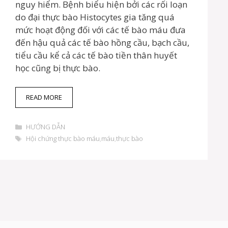
nguy hiểm. Bệnh biểu hiện bởi các rối loạn
do đại thực bào Histocytes gia tăng quá
mức hoạt động đối với các tế bào máu đưa
đến hậu quả các tế bào hồng cầu, bạch cầu,
tiểu cầu kể cả các tế bào tiền thân huyết
học cũng bị thực bào.
H
READ MORE
Ộ
I
D
C
HƯỚNG DẪN
a
H
T
Hội chứng thực bào máu
,
máu
,
thực bào
n
Ứ
h
h
N
ẻ
m
G
ụ
T
c
H
Ự
C
B
À