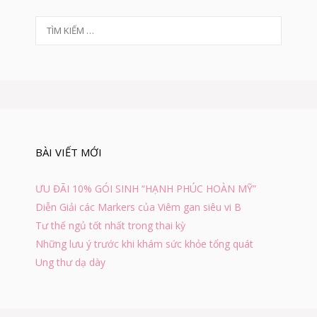
I
T
Ề
U
ì
C
m
Á
k
C
i
M
ế
Ẹ
m
C
c
Ầ
h
N
BÀI VIẾT MỚI
o
B
:
I
Ế
ƯU ĐÃI 10% GÓI SINH “HẠNH PHÚC HOÀN MỸ”
T
Diễn Giải các Markers của Viêm gan siêu vi B
Tư thế ngủ tốt nhất trong thai kỳ
Những lưu ý trước khi khám sức khỏe tổng quát
Ung thư dạ dày