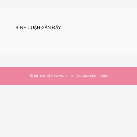
BÌNH LUẬN GẦN ĐÂY
© MẸ ĐÃ SẴN SÀNG ™ - MEDASANSANG.COM