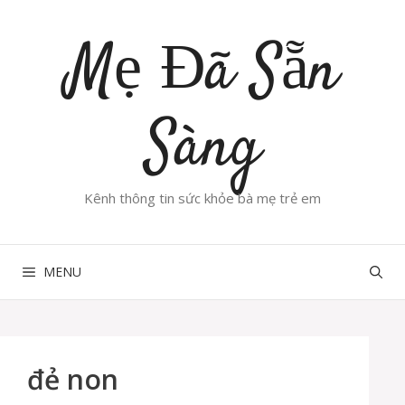
Chuyển
đến
Mẹ Đã Sẵn
nội
dung
Sàng
Kênh thông tin sức khỏe bà mẹ trẻ em
MENU
đẻ non