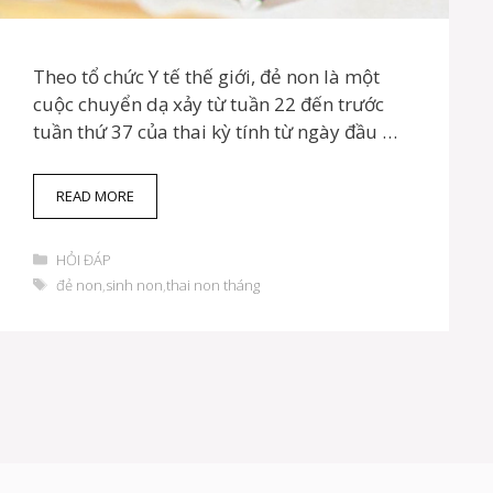
Theo tổ chức Y tế thế giới, đẻ non là một
cuộc chuyển dạ xảy từ tuần 22 đến trước
tuần thứ 37 của thai kỳ tính từ ngày đầu …
S
READ MORE
I
N
D
H
HỎI ĐÁP
a
N
T
đẻ non
,
sinh non
,
thai non tháng
n
O
h
h
N
ẻ
m
V
ụ
À
c
N
H
Ữ
N
G
Đ