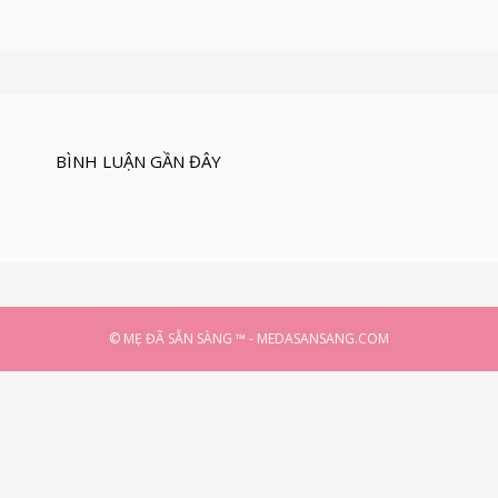
Ệ
N
H
G
O
U
T
BÌNH LUẬN GẦN ĐÂY
© MẸ ĐÃ SẴN SÀNG ™ - MEDASANSANG.COM