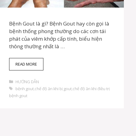
Bệnh Gout là gì? Bệnh Gout hay còn gọi là
bệnh thống phong thường do các cơn tái
phát của viêm khớp cấp tính, biểu hiện
thông thường nhất là …
B
READ MORE
Ệ
N
D
H
HƯỚNG DẪN
a
G
T
bệnh gout
,
chế độ ăn khi bị gout
,
chế độ ăn khi điều trị
n
O
h
bệnh gout
h
U
ẻ
m
T
ụ
L
c
À
G
Ì
?