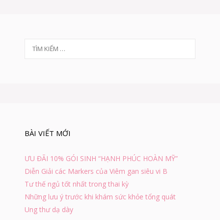
C
H
Ế
Đ
Ộ
T
Ă
ì
N
m
U
k
Ố
i
N
ế
G
m
T
c
R
h
O
BÀI VIẾT MỚI
N
o
G
:
Đ
ƯU ĐÃI 10% GÓI SINH “HẠNH PHÚC HOÀN MỸ”
I
Diễn Giải các Markers của Viêm gan siêu vi B
Ề
U
Tư thế ngủ tốt nhất trong thai kỳ
T
Những lưu ý trước khi khám sức khỏe tổng quát
R
Ung thư dạ dày
Ị
B