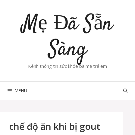
Chuyển
đến
Mẹ Đã Sẵn
nội
dung
Sàng
Kênh thông tin sức khỏe bà mẹ trẻ em
MENU
chế độ ăn khi bị gout