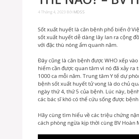
4 Tháng 4, 2023
Bởi
MDSS
Sốt xuất huyết là căn bệnh phổ biến ở Vi
sốt xuất huyết dễ dàng lây lan ra cộng đ
với đặc thù nóng ẩm quanh năm.
Đây cũng là căn bệnh được WHO xếp vào
hiểm cần được quan tâm vì nó đã xảy ra t
1000 ca mỗi năm. Trung tâm Y tế dự phò
bệnh sốt xuất huyết tử vong là do chủ quan
ngày thứ 4, thứ 5 của bệnh. Lúc này, bện
các bác sĩ khó có thể cứu sống được bệnh
Hãy cùng tìm hiểu về các triệu chứng nặn
cách phòng ngừa kịp thời cùng BV Hoàn 