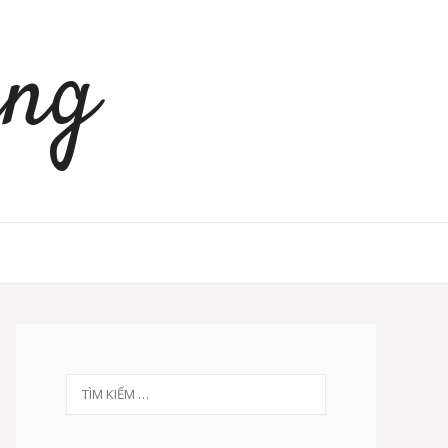
àng
Tìm
kiếm
cho: