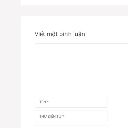
Viết một bình luận
Bình
luận
Tên
Thư
điện