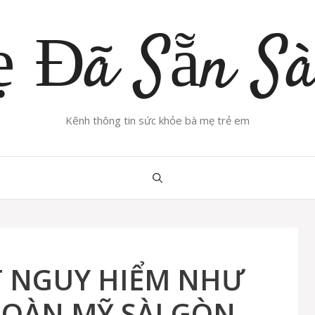
 Đã Sẵn S
Kênh thông tin sức khỏe bà mẹ trẻ em
T NGUY HIỂM NHƯ
HOÀN MỸ SÀI GÒN