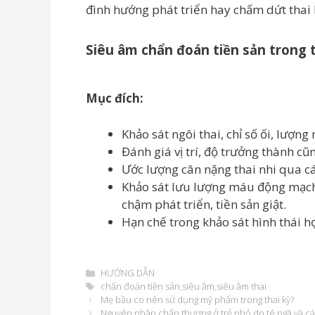
đình hướng phát triển hay chấm dứt thai 
Siêu âm chẩn đoán tiền sản trong 
Mục đích:
Khảo sát ngôi thai, chỉ số ối, lượng 
Đánh giá vị trí, độ trưởng thành 
Ước lượng cân nặng thai nhi qua c
Khảo sát lưu lượng máu động mạch 
chậm phát triển, tiền sản giật.
Hạn chế trong khảo sát hình thái họ
Danh
HƯỚNG DẪN
mục
Thẻ
chẩn đoán tiền sản
,
siêu âm
,
siêu âm thai
Điều
Mẹ bầu co nên sử dụng mỹ phẩm trong thai kỳ?
hướng
Nguyên nhân chấn thương ở trẻ nhỏ do té ngã và c