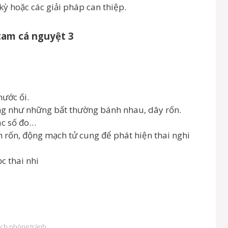
kỳ hoặc các giải pháp can thiệp.
tam cá nguyệt 3
nước ối.
cũng như những bất thường bánh nhau, dây rốn.
ác số đo…
rốn, động mạch tử cung để phát hiện thai nghi
c thai nhi
ách phòng tránh