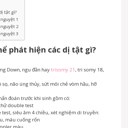
ị tật gì?
 nguyệt 1
 nguyệt 2
 nguyệt 3
ể phát hiện các dị tật gì?
hứng Down, ngu đần hay
trisomy 21
, tri somy 18,
vô sọ, não úng thủy, sứt môi chẻ vòm hầu, hỡ
hẩn đoán trước khi sinh gồm có:
thử double test
 test, siêu âm 4 chiều, xét nghiệm di truyền:
hau, máu cuống rốn
oppler màu.