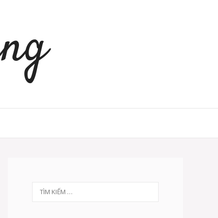
àng
Tìm
kiếm
cho: