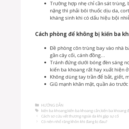
Trường hợp nhẹ chỉ cần sát trùng, 
nặng thì phải bôi thuốc dịu da, co
kháng sinh khi có dấu hiệu bội nh
Cách phòng để không bị kiến ba k
Đề phòng côn trùng bay vào nhà bằ
gần cây cối, cánh đồng…
Tránh đứng dưới bóng đèn sáng nơi
kiến ba khoang rất hay xuất hiện ở
Không dùng tay trần để bắt, giết, m
Giũ mạnh khăn mặt, quần áo trước 
Danh
HƯỚNG DẪN
mục
Thẻ
kiến ba khoang
,
kiến ba khoang cắn
,
kiến ba khoang 
Điều
Cách sơ cứu vết thương ngoài da khi gặp sự cố
hướng
Có nên nhổ răng khôn khi đang bị đau?
bài