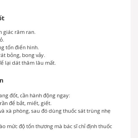
ốt
m giác râm ran.
ỏ.
ng tổn điển hình.
rát bỏng, bong vảy.
ể lại dát thâm lâu mất.
ắn
ang đốt, cần hành động ngay:
ần để bắt, miết, giết.
và xà phòng, sau đó dùng thuốc sát trùng nhẹ
vào mức độ tổn thương mà bác sĩ chỉ định thuốc