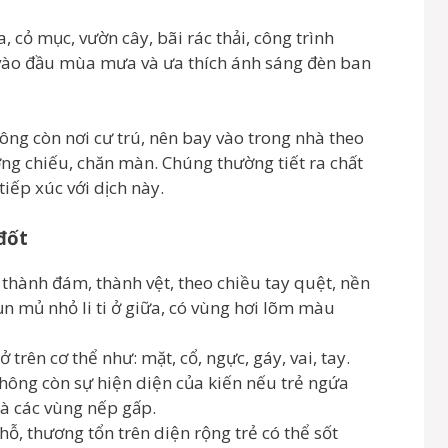
, cỏ mục, vườn cây, bãi rác thải, công trình
vào đầu mùa mưa và ưa thích ánh sáng đèn ban
g còn nơi cư trú, nên bay vào trong nhà theo
ng chiếu, chăn màn. Chúng thường tiết ra chất
iếp xúc với dịch này.
đốt
thành đám, thành vệt, theo chiều tay quệt, nền
n mủ nhỏ li ti ở giữa, có vùng hơi lõm màu
trên cơ thể như: mặt, cổ, ngực, gáy, vai, tay.
không còn sự hiện diện của kiến nếu trẻ ngứa
là các vùng nếp gấp.
hỗ, thương tổn trên diện rộng trẻ có thể sốt