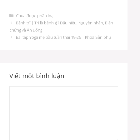
D
Chưa được phân loại
a
Đ
Bệnh trĩ | Trĩ là bệnh gì? Dấu hiệu, Nguyên nhân, Biến
n
i
chứng và Ăn uống
h
ề
Bài tập Yoga mẹ bầu tuần thai 19-26 | Khoa Sản phụ
m
u
ụ
h
c
ư
ớ
n
g
Viết một bình luận
b
à
i
B
v
ì
i
n
ế
t
h
l
u
ậ