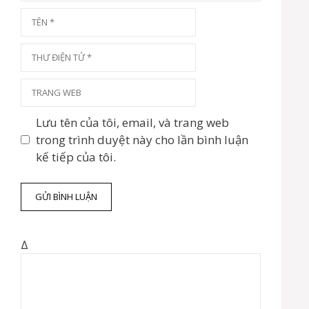
n
T
ê
n
T
h
ư
T
đ
r
i
a
Lưu tên của tôi, email, và trang web
ệ
n
trong trình duyệt này cho lần bình luận
n
g
kế tiếp của tôi.
t
w
ử
e
b
Δ