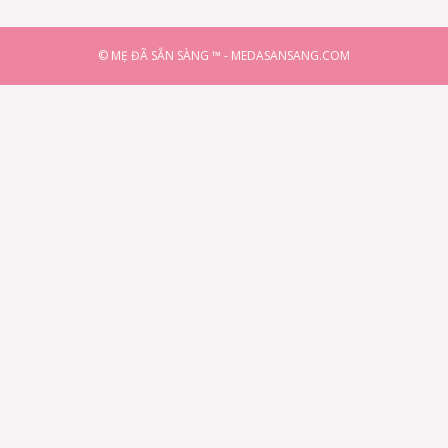
© MẸ ĐÃ SẴN SÀNG ™ - MEDASANSANG.COM