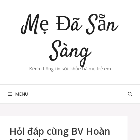
Chuyển
đến
Mẹ Đã Sẵn
nội
dung
Sàng
Kênh thông tin sức khỏe bà mẹ trẻ em
MENU
Hỏi đáp cùng BV Hoàn