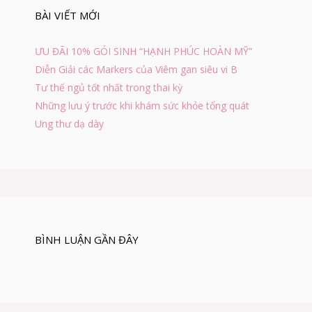
h
BÀI VIẾT MỚI
o
:
ƯU ĐÃI 10% GÓI SINH “HẠNH PHÚC HOÀN MỸ”
Diễn Giải các Markers của Viêm gan siêu vi B
Tư thế ngủ tốt nhất trong thai kỳ
Những lưu ý trước khi khám sức khỏe tổng quát
Ung thư dạ dày
BÌNH LUẬN GẦN ĐÂY