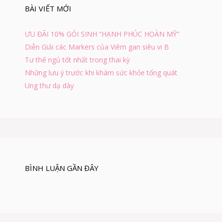
h
BÀI VIẾT MỚI
o
:
ƯU ĐÃI 10% GÓI SINH “HẠNH PHÚC HOÀN MỸ”
Diễn Giải các Markers của Viêm gan siêu vi B
Tư thế ngủ tốt nhất trong thai kỳ
Những lưu ý trước khi khám sức khỏe tổng quát
Ung thư dạ dày
BÌNH LUẬN GẦN ĐÂY