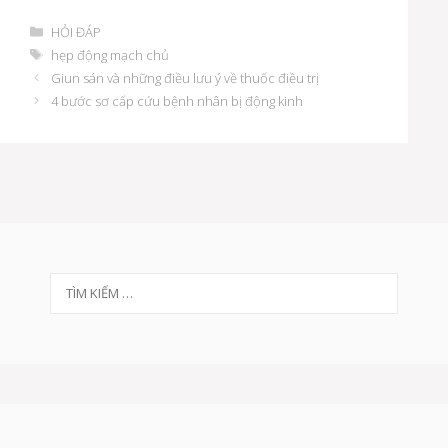
D
HỎI ĐÁP
a
T
hẹp động mạch chủ
n
h
Đ
Giun sán và những điều lưu ý về thuốc điều trị
h
ẻ
i
4 bước sơ cấp cứu bệnh nhân bị động kinh
m
ề
ụ
u
c
h
ư
ớ
n
g
b
à
T
i
v
ì
i
m
ế
k
t
i
ế
m
c