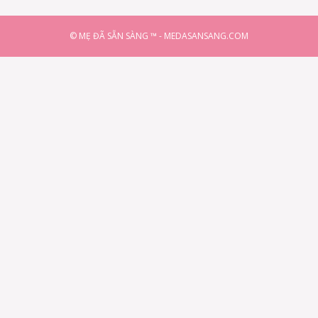
© MẸ ĐÃ SẴN SÀNG ™ - MEDASANSANG.COM