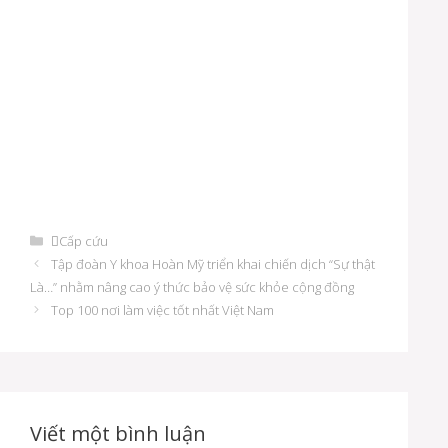
D
Cấp cứu
a
Đ
Tập đoàn Y khoa Hoàn Mỹ triển khai chiến dịch “Sự thật
n
i
Là…” nhằm nâng cao ý thức bảo vệ sức khỏe cộng đồng
h
ề
Top 100 nơi làm việc tốt nhất Việt Nam
m
u
ụ
h
c
ư
ớ
n
g
Viết một bình luận
b