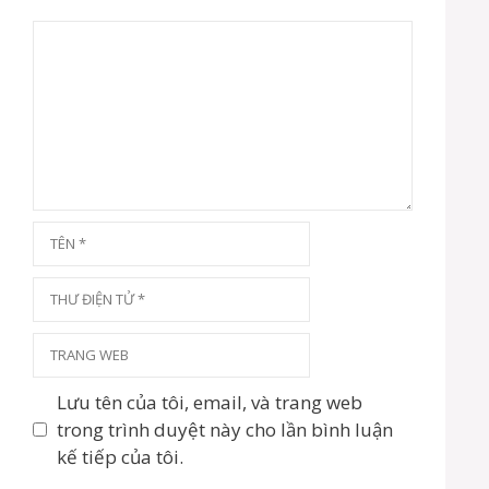
à
i
B
v
ì
i
n
ế
t
h
l
u
ậ
n
T
ê
n
T
h
ư
T
đ
r
i
a
Lưu tên của tôi, email, và trang web
ệ
n
trong trình duyệt này cho lần bình luận
n
g
kế tiếp của tôi.
t
w