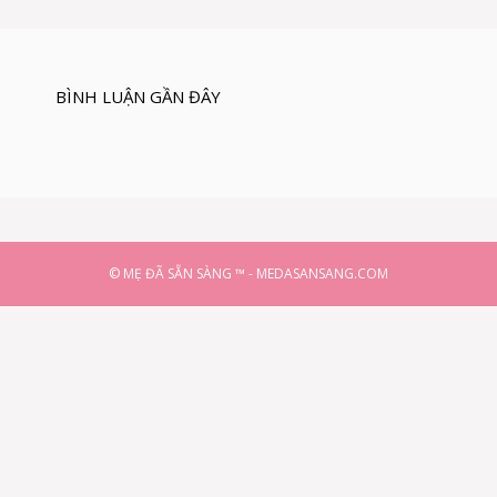
BÌNH LUẬN GẦN ĐÂY
© MẸ ĐÃ SẴN SÀNG ™ - MEDASANSANG.COM