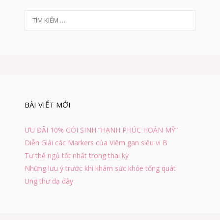
T
ì
m
k
i
ế
m
c
h
BÀI VIẾT MỚI
o
:
ƯU ĐÃI 10% GÓI SINH “HẠNH PHÚC HOÀN MỸ”
Diễn Giải các Markers của Viêm gan siêu vi B
Tư thế ngủ tốt nhất trong thai kỳ
Những lưu ý trước khi khám sức khỏe tổng quát
Ung thư dạ dày