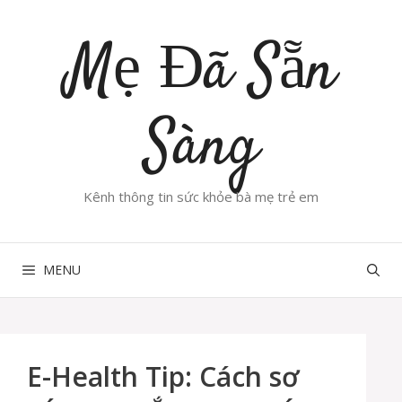
Chuyển
đến
Mẹ Đã Sẵn
nội
dung
Sàng
Kênh thông tin sức khỏe bà mẹ trẻ em
MENU
E-Health Tip: Cách sơ