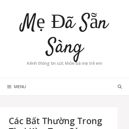
Chuyển
đến
Mẹ Đã Sẵn
nội
dung
Sàng
Kênh thông tin sức khỏe bà mẹ trẻ em
MENU
Các Bất Thường Trong