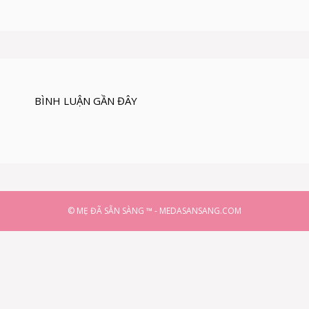
BÌNH LUẬN GẦN ĐÂY
© MẸ ĐÃ SẴN SÀNG ™ - MEDASANSANG.COM