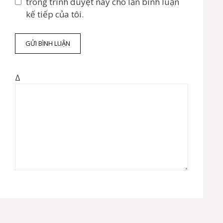
ệ
n
trong trình duyệt này cho lần bình luận
n
g
kế tiếp của tôi.
t
w
ử
e
b
Δ