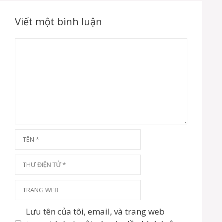
g
b
à
Viết một bình luận
i
v
B
i
ì
ế
t
n
h
l
u
ậ
n
T
ê
n
T
h
ư
T
đ
r
i
a
Lưu tên của tôi, email, và trang web