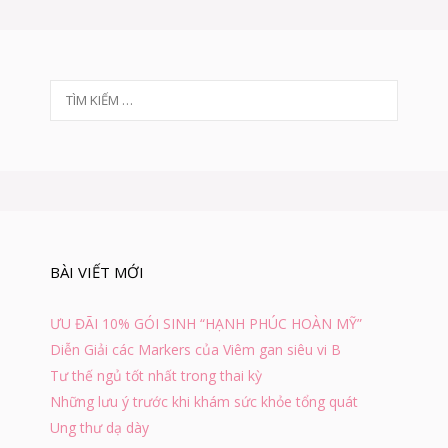
T
ì
m
k
i
ế
m
c
h
BÀI VIẾT MỚI
o
:
ƯU ĐÃI 10% GÓI SINH “HẠNH PHÚC HOÀN MỸ”
Diễn Giải các Markers của Viêm gan siêu vi B
Tư thế ngủ tốt nhất trong thai kỳ
Những lưu ý trước khi khám sức khỏe tổng quát
Ung thư dạ dày