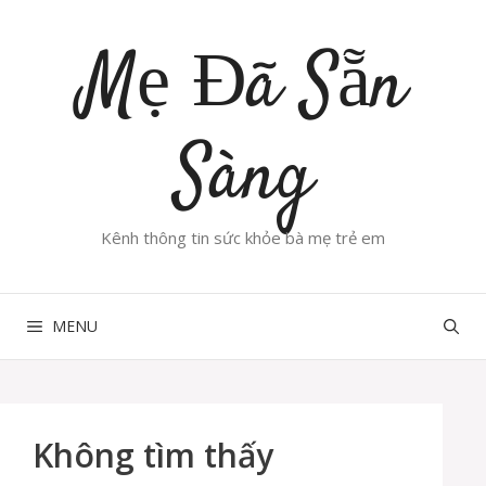
Chuyển
đến
Mẹ Đã Sẵn
nội
dung
Sàng
Kênh thông tin sức khỏe bà mẹ trẻ em
MENU
Không tìm thấy