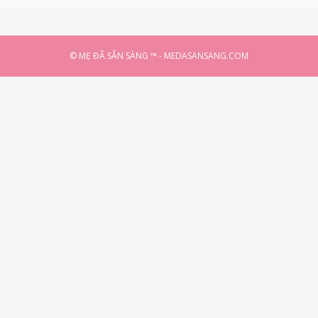
© MẸ ĐÃ SẴN SÀNG ™ - MEDASANSANG.COM