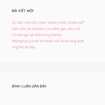
c
h
BÀI VIẾT MỚI
o
:
ƯU ĐÃI 10% GÓI SINH “HẠNH PHÚC HOÀN MỸ”
Diễn Giải các Markers của Viêm gan siêu vi B
Tư thế ngủ tốt nhất trong thai kỳ
Những lưu ý trước khi khám sức khỏe tổng quát
Ung thư dạ dày
BÌNH LUẬN GẦN ĐÂY