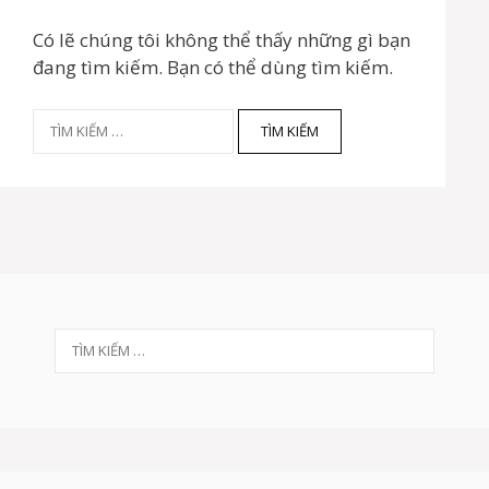
Có lẽ chúng tôi không thể thấy những gì bạn
đang tìm kiếm. Bạn có thể dùng tìm kiếm.
T
ì
m
k
i
ế
m
c
h
T
ì
o
m
:
k
i
ế
m