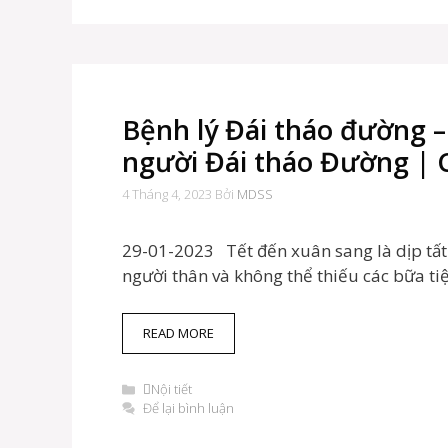
Bệnh lý Đái tháo đường 
người Đái tháo Đường |
4 Tháng 4, 2023
Bởi
MDSS
29-01-2023 Tết đến xuân sang là dịp tấ
người thân và không thể thiếu các bữa tiệ
BỆNH
READ MORE
LÝ
ĐÁI
Danh
Nội tiết
THÁO
mục
Để lại bình luận
ĐƯỜNG
–
DINH