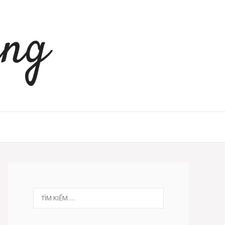
àng
Tìm
kiếm
cho: