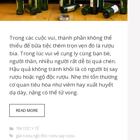
Trong các cuộc vui, thành phần không thể
thiếu để bữa tiệc thêm trọn vẹn đó là rượu
bia. Trong lúc vui vẻ cụng ly cùng bạn bè,
người thân, nhiều người rất dễ bị quá chén.
Hậu quả không tránh khỏi là có người bị say
rượu hoặc ngộ độc rượu. Nhẹ thì tổn thương
cơ quan tiêu hóa như viêm hay xuất huyết
dạ dày, nặng có thể tử vong.
H
READ MORE
Ư
Ớ
D
N
TIN TỨC Y TẾ
a
G
T
giải rượu
,
ngộ độc rượu
,
say rượu
n
D