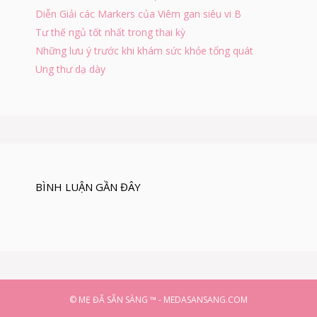
G
Diễn Giải các Markers của Viêm gan siêu vi B
T
Tư thế ngủ tốt nhất trong thai kỳ
R
Á
Những lưu ý trước khi khám sức khỏe tổng quát
N
Ung thư dạ dày
H
N
G
Ộ
Đ
Ộ
C
R
Ư
BÌNH LUẬN GẦN ĐÂY
Ợ
U
© MẸ ĐÃ SẴN SÀNG ™ - MEDASANSANG.COM