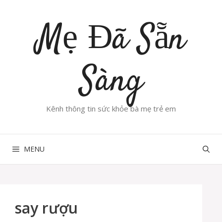
Chuyển
đến
Mẹ Đã Sẵn
nội
dung
Sàng
Kênh thông tin sức khỏe bà mẹ trẻ em
MENU
say rượu